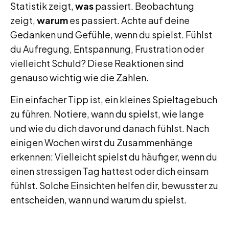
Statistik zeigt,
was
passiert. Beobachtung
zeigt,
warum
es passiert. Achte auf deine
Gedanken und Gefühle, wenn du spielst. Fühlst
du Aufregung, Entspannung, Frustration oder
vielleicht Schuld? Diese Reaktionen sind
genauso wichtig wie die Zahlen.
Ein einfacher Tipp ist, ein kleines Spieltagebuch
zu führen. Notiere, wann du spielst, wie lange
und wie du dich davor und danach fühlst. Nach
einigen Wochen wirst du Zusammenhänge
erkennen: Vielleicht spielst du häufiger, wenn du
einen stressigen Tag hattest oder dich einsam
fühlst. Solche Einsichten helfen dir, bewusster zu
entscheiden, wann und warum du spielst.