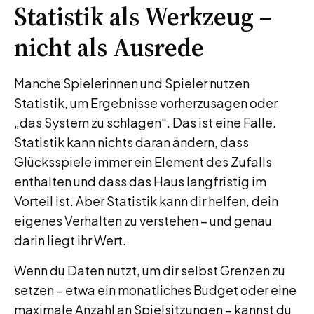
Statistik als Werkzeug –
nicht als Ausrede
Manche Spielerinnen und Spieler nutzen
Statistik, um Ergebnisse vorherzusagen oder
„das System zu schlagen“. Das ist eine Falle.
Statistik kann nichts daran ändern, dass
Glücksspiele immer ein Element des Zufalls
enthalten und dass das Haus langfristig im
Vorteil ist. Aber Statistik kann dir helfen, dein
eigenes Verhalten zu verstehen – und genau
darin liegt ihr Wert.
Wenn du Daten nutzt, um dir selbst Grenzen zu
setzen – etwa ein monatliches Budget oder eine
maximale Anzahl an Spielsitzungen – kannst du