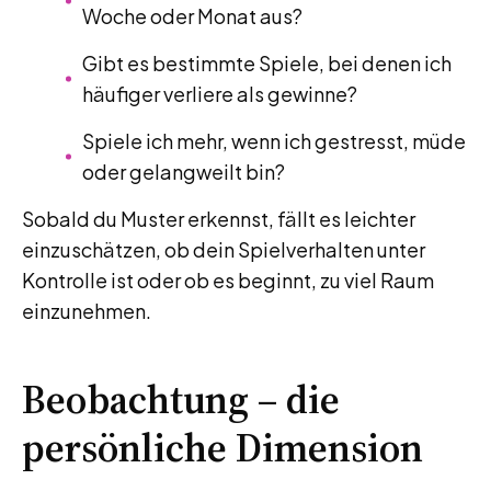
Woche oder Monat aus?
Gibt es bestimmte Spiele, bei denen ich
häufiger verliere als gewinne?
Spiele ich mehr, wenn ich gestresst, müde
oder gelangweilt bin?
Sobald du Muster erkennst, fällt es leichter
einzuschätzen, ob dein Spielverhalten unter
Kontrolle ist oder ob es beginnt, zu viel Raum
einzunehmen.
Beobachtung – die
persönliche Dimension