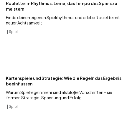
Roulette im Rhythmus: Lerne, das Tempo des Spiels zu
meistern
Finde deinen eigenen Spielrhythmus und erlebe Roulette mit
neuer Achtsamkeit
Spiel
Kartenspiele und Strategie: Wie die Regeln das Ergebnis
beeinflussen
Warum Spielregeln mehr sind als bloße Vorschriften – sie
formen Strategie, Spannung und Erfolg.
Spiel