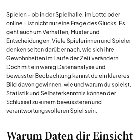
Spielen – ob in der Spielhalle, im Lotto oder
online – ist nicht nur eine Frage des Glücks. Es
geht auch um Verhalten, Muster und
Entscheidungen. Viele Spielerinnen und Spieler
denken selten darüber nach, wie sich ihre
Gewohnheiten im Laufe der Zeit verändern.
Doch mit ein wenig Datenanalyse und
bewusster Beobachtung kannst du ein klareres
Bild davon gewinnen, wie und warum du spielst.
Statistik und Selbsterkenntnis können der
Schlüssel zu einem bewussteren und
verantwortungsvolleren Spiel sein.
Warum Daten dir Einsicht