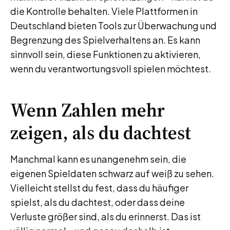
die Kontrolle behalten. Viele Plattformen in
Deutschland bieten Tools zur Überwachung und
Begrenzung des Spielverhaltens an. Es kann
sinnvoll sein, diese Funktionen zu aktivieren,
wenn du verantwortungsvoll spielen möchtest.
Wenn Zahlen mehr
zeigen, als du dachtest
Manchmal kann es unangenehm sein, die
eigenen Spieldaten schwarz auf weiß zu sehen.
Vielleicht stellst du fest, dass du häufiger
spielst, als du dachtest, oder dass deine
Verluste größer sind, als du erinnerst. Das ist