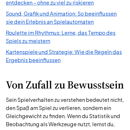
entdecken – ohne zu viel zu riskieren
Sound, Grafik und Animation: So beeinflussen
sie dein Erlebnis an Spielautomaten
Roulette im Rhythmus: Lerne, das Tempo des
Spiels zu meistern
Kartenspiele und Strategie: Wie die Regeln das
Ergebnis beeinflussen
Von Zufall zu Bewusstsein
Sein Spielverhalten zu verstehen bedeutet nicht,
den Spaß am Spiel zu verlieren, sondern ein
Gleichgewicht zu finden. Wenn du Statistik und
Beobachtung als Werkzeuge nutzt, lernst du,